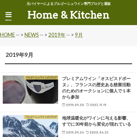
元バイヤーによるブルゴーニュワイン専門ブログと通販
Home & Kitchen
menu
HOME
-- >
NEWS
-- >
2019年
-- >
9月
2019年9月
ブルゴーニュワインのブログ
プレミアムワイン「オスピスドボー
ヌ」、フランスの歴史ある慈善活動
のためのオークションに個人で１本
から参加
2019.09.20
2023.11.19
ブルゴーニュワインのブログ
地球温暖化がワインに与える影響、
すでに30年前から変化が現れている
2019.09.24
2020.04.23