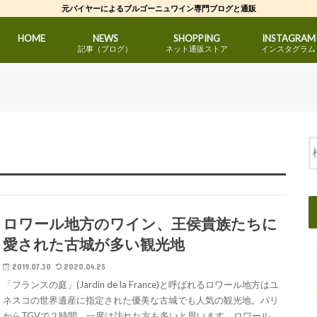
元バイヤーによるブルゴーニュワイン専門ブログと通販
HOME
NEWS
SHOPPING
INSTAGRAM
記事（ブログ）
ネット通販ストア
インスタグラム
ブルゴーニュワインのブログ
生活雑貨のブログ
元バイヤーのブログ
元バイヤーおすすめ
赤ワイン
白ワイン
スパークリング（泡）
生活雑貨
ロワール地方のワイン、王侯貴族たちに
愛された古城が多い観光地
2019.07.30
2020.04.25
「フランスの庭」(Jardin de la France)と呼ばれるロワール地方はユ
ネスコの世界遺産に指定された優美な古城でも人気の観光地。パリ
からTGVで２時間。一度は訪れた方も多いと思います。ロワール