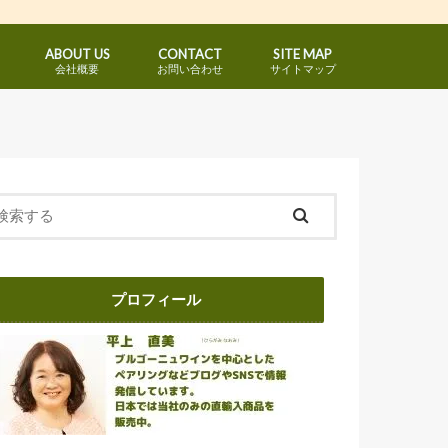
ABOUT US
CONTACT
SITE MAP
会社概要
お問い合わせ
サイトマップ
ブルゴーニュ地方名クラス赤
コートドニュイ地区赤
コートドボーヌ地区赤
ブルゴーニュ地方名クラス白
コートドボーヌ地区白
シャブリ地区
マコネ地区白
プロフィール