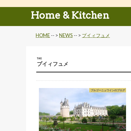
Home & Kitchen
HOME
-- >
NEWS
-- >
プイィフュメ
TAG
プイィフュメ
ブルゴーニュワインのブログ