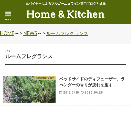
元バイヤーによるブルゴーニュワイン専門ブログと通販
Home & Kitchen
menu
HOME
-- >
NEWS
-- >
ルームフレグランス
TAG
ルームフレグランス
生活雑貨のブログ
ベッドサイドのディフューザー、ラ
べンダーの香りが疲れを癒す
2018.01.10
2020.04.28