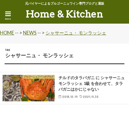
元バイヤーによるブルゴーニュワイン専門ブログと通販
Home & Kitchen
menu
HOME
-- >
NEWS
-- >
シャサーニュ・ モンラッシェ
TAG
シャサーニュ・ モンラッシェ
ブルゴーニュワインのブログ
チルドのタラバガニ に シャサーニュ
モンラッシェ 1級 を合わせて、タラ
バガニはかにじゃない
2018.12.19
2021.11.30