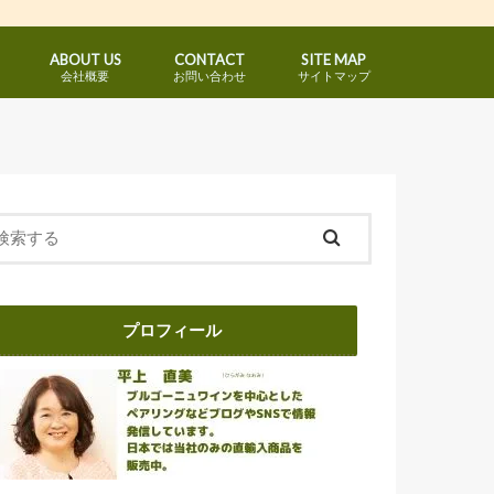
ABOUT US
CONTACT
SITE MAP
会社概要
お問い合わせ
サイトマップ
ブルゴーニュ地方名クラス赤
コートドニュイ地区赤
コートドボーヌ地区赤
ブルゴーニュ地方名クラス白
コートドボーヌ地区白
シャブリ地区
マコネ地区白
プロフィール