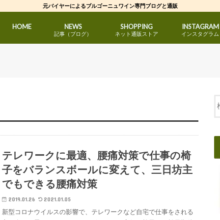
元バイヤーによるブルゴーニュワイン専門ブログと通販
HOME
NEWS
SHOPPING
INSTAGRAM
記事（ブログ）
ネット通販ストア
インスタグラム
ブルゴーニュワインのブログ
生活雑貨のブログ
元バイヤーのブログ
元バイヤーおすすめ
赤ワイン
白ワイン
スパークリング（泡）
生活雑貨
テレワークに最適、腰痛対策で仕事の椅
子をバランスボールに変えて、三日坊主
でもできる腰痛対策
2019.01.26
2021.01.05
新型コロナウイルスの影響で、テレワークなど自宅で仕事をされる