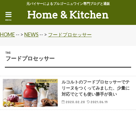
元バイヤーによるブルゴーニュワイン専門ブログと通販
Home & Kitchen
menu
HOME
-- >
NEWS
-- >
フードプロセッサー
TAG
フードプロセッサー
生活雑貨のブログ
ルコルトのフードプロセッサーでテ
リーヌをつくってみました、少量に
対応でとても使い勝手が良い
2020.02.28
2021.06.19