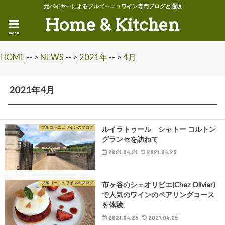
元バイヤーによるブルゴーニュワイン専門ブログと通販
Home & Kitchen
menu
HOME
-- >
NEWS
-- >
2021年
-- >
4月
2021年4月
ブルゴーニュワインのブログ
ルイラトゥール シャトー コルトン
グランセを訪ねて
2021.04.21
2021.04.25
ブルゴーニュワインのブログ
市ヶ谷のシェオリビエ(Chez Olivier)
で人気のワインのペアリングコース
を体験
2021.04.25
2021.04.25