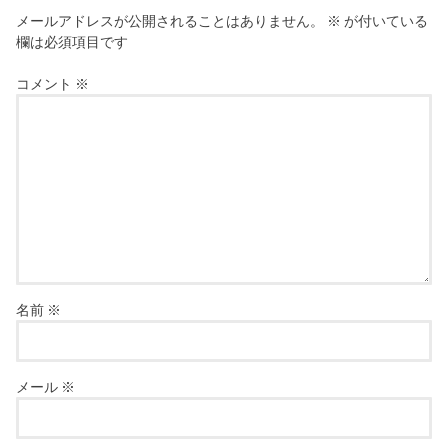
の
メールアドレスが公開されることはありません。
※
が付いている
砂
欄は必須項目です
利
質
コメント
※
に
対
し、
右
岸
は
粘
土
と
石
灰
岩
と
い
名前
※
う
土
壌
の
メール
※
違
い
が
あ