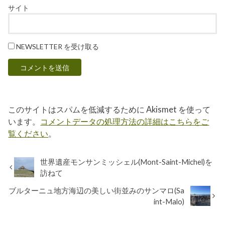
り
サイト
ま
す。
冷
た
NEWSLETTER を受け取る
く
湿
気
の
多
い
土
このサイトはスパムを低減するために Akismet を使って
壌
に
います。
コメントデータの処理方法の詳細はこちらをご
合
覧ください
。
わ
せ
て
右
世界遺産モンサンミッシェル(Mont-Saint-Michel)を
岸
訪ねて
の
ワ
ブルターニュ地方海辺の美しい街並みのサンマロ(Sa
イ
int-Malo)
ン
は
メ