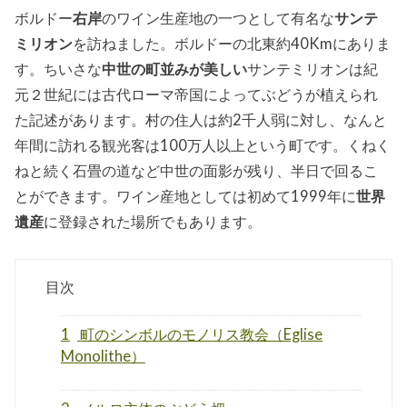
ボルドー
右岸
のワイン生産地の一つとして有名な
サンテ
ミリオン
を訪ねました。ボルドーの北東約40Kmにありま
す。ちいさな
中世の町並みが美しい
サンテミリオンは紀
元２世紀には古代ローマ帝国によってぶどうが植えられ
た記述があります。村の住人は約2千人弱に対し、なんと
年間に訪れる観光客は100万人以上という町です。くねく
ねと続く石畳の道など中世の面影が残り、半日で回るこ
とができます。ワイン産地としては初めて1999年に
世界
遺産
に登録された場所でもあります。
目次
1
町のシンボルのモノリス教会（Eglise
Monolithe）