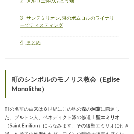
2
メルロ主体のぶどう畑
3
サンテミリオン, 隣のポムロルのワイナリ
ーでティスティング
4
まとめ
町のシンボルのモノリス教会（Eglise
Monolithe）
町の名前の由来は８世紀にこの地の森の
洞窟
に隠遁し
た、ブルトン人、ベネディクト派の修道士
聖エミリオ
（Saint Emilion）にちなみます。その後聖エミリオに付き
従った弟子の僧侶たちが、ワインの醸造や販売も盛んに