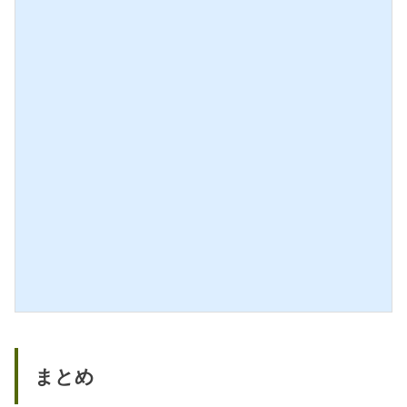
ボ
サ
ル
ン
ド
テ
ー
ミ
の
リ
右
岸
オ
で
ン
メ
地
ル
区
ロ
は
ー
ボ
種
ル
で
ド
有
ー
名
な
で
ポムロルのシャトーフェラン
サ
も
ン
エ
テ
レ
ミ
ガ
リ
ン
オ
ト
ン
まとめ
な
地
区
赤
に