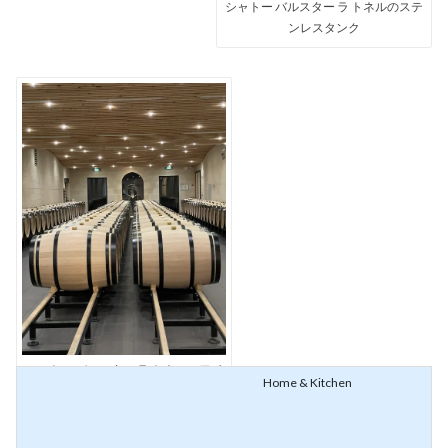
シャトー バルスター ラ トネルのステ
ンレスタンク
シャトー バルスター ラ トネルのワイ
Home & Kitchen
ン樽保管庫
右
岸
https://home-kitchen.jp/wi
の