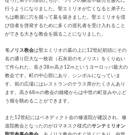
行うようになりました。聖エミリオが亡くなると弟子た
ちは断崖に穴を掘って墓を築きました。聖エミリオを偲
び信者を啓発するために多くの巡礼者を受け入れること
ができる大きな教会を掘ることになりました。
モノリス教会
は聖エミリオの墓の上に12世紀初頭にその
名の通り巨大な一枚岩（石灰岩のモノリス）をくりぬい
て作られた、長さ38ｍ高さ12ｍというヨーロッパ最大の
教会です。町の中心部にあり、シンボルになっていま
す。前の広場にはレストランのテラス席がたくさんあり
ます。高さ68ｍの教会の鐘楼からは中世の町並みやぶど
う畑を眺めることができます。
また12世紀にはベネディクト会の修道院が建設され、修
道院教会となったのがロマネスク様式の
サンテミリオン
聖堂参事会教会
。モノリス教会のすぐ近くにあり、中世