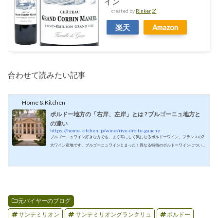
イン
ド
created by
Rinker
ー
ニ
楽天
Amazon
ュ
河
と
ジ
ロ
ン
合わせて読みたい記事
ド
河
の
Home & Kitchen
右
岸
ボルドー地方の「右岸、左岸」とは ? ブルゴーニュ地方と
地
の違い
域
https://home-kitchen.jp/wine/rive-droite-gauche
ブルゴーニュワイン好きな方でも、よく耳にして気になるボルドーワイン。フランスの2
は
大ワイン産地です。ブルゴーニュワインとまったく異なる特徴のボルドーワインについ
メ
て。ボルドー地方は大西洋に流れ込むジロンド河の右岸と左岸に分かれるブルゴーニュ
ド
は5つの異なる地区に分かれ、それぞれ特徴のあるワインを生産しています。同じように
ッ
フランスのワイン産地として有名なボルドー地方は大西洋に流れる大きなジロンド（Giro
ク
nde)河を挟んで右岸と左岸に分かれます。ボルドー地方は西側に大西洋が広がるため、ジ
地
ロンド河は北が上の地図...
区
な
元バイヤーのブログ
ど
で
サンテミリオン
サンテミリオングランクリュ
ボルドー