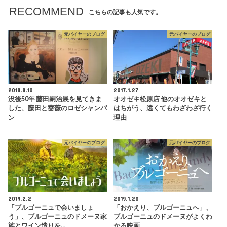
ル
RECOMMEND
ロ
こちらの記事も人気です。
ー
種
元バイヤーのブログ
元バイヤーのブログ
が
主
体
と
な
っ
て
2018.8.10
2017.1.27
い
没後50年 藤田嗣治展を見てきま
オオゼキ松原店 他のオオゼキと
ま
した、藤田と薔薇のロゼシャンパ
はちがう、遠くてもわざわざ行く
す。
ン
理由
ア
ッ
サ
元バイヤーのブログ
元バイヤーのブログ
ン
ブ
ラ
ー
ジ
ュ
2019.2.2
2019.1.20
（ブ
「ブルゴーニュで会いましょ
「おかえり、ブルゴーニュへ」、
レ
う」、ブルゴーニュのドメーヌ家
ブルゴーニュのドメーヌがよくわ
ン
族とワイン造りを…
かる映画
ド）