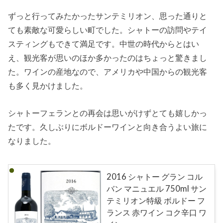
ワ
つ
イ
ずっと行ってみたかったサンテミリオン、思った通りと
い
ン
て
ても素敵な可愛らしい町でした。シャトーの訪問やテイ
で
ボ
有
スティングもできて満足です。中世の時代からとはい
ル
名
ド
え、観光客が思いのほか多かったのはちょっと驚きまし
ー
右
た。ワインの産地なので、アメリカや中国からの観光客
岸
も多く見かけました。
は
粘
土
と
シャトーフェランとの再会は思いがけずとても嬉しかっ
石
たです。久しぶりにボルドーワインと向き合うよい旅に
灰
土
なりました。
壌
の
メ
ル
2016 シャトー グラン コル
ロ
ー
バン マニュエル 750ml サン
王
テミリオン特級 ボルドー フ
国
ランス 赤ワイン コク辛口 ワ
ド
ル