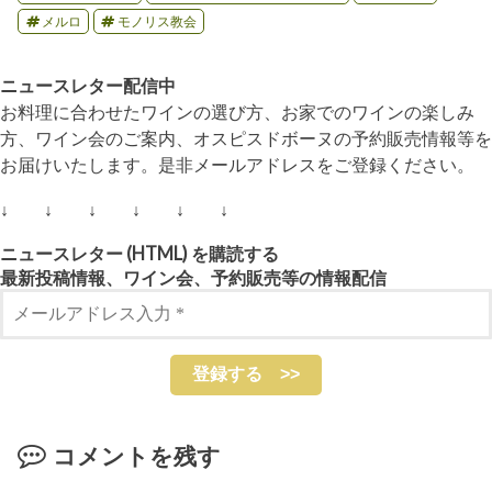
有
メルロ
モノリス教会
名
な
左
岸
ニュースレター配信中
と
お料理に合わせたワインの選び方、お家でのワインの楽しみ
は
方、ワイン会のご案内、オスピスドボーヌの予約販売情報等を
明
確
お届けいたします。是非メールアドレスをご登録ください。
に
異
↓ ↓ ↓ ↓ ↓ ↓
な
る
ワ
ニュースレター (HTML) を購読する
イ
最新投稿情報、ワイン会、予約販売等の情報配信
ン
文
化
を
育
ん
で
い
ま
コメントを残す
す。
左
岸