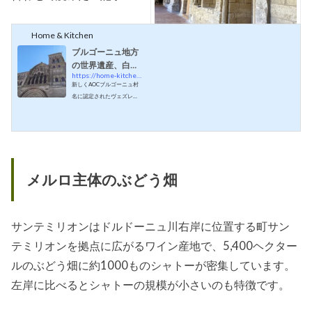
Home & Kitchen
ブルゴーニュ地方
の世界遺産、白ワ
サンテミリオン聖堂参事会教会の中
https://home-kitchen.jp/wine/vezelay
インの村「ヴェズ
新しくAOCブルゴーニュ村
庭に面したロマネスク様式の身廊
レー」の教会と丘
名に認定されたヴェズレー
の観光
は実は有名な観光地でし
た。パリから270Kmと気軽
に日帰りでも行ける距離の
観光スポットをご紹介しま
す。ワイン好きな方におす
すめです。ユネスコの世界
メルロ主体のぶどう畑
遺産に登録されたブルゴー
ニュ地方のヴェズレーの教
会と丘 1979年にユネスコ
の世界遺産に登録されたヴ
サンテミリオンはドルドーニュ川右岸に位置する町サン
ェズレー(Vezelay)の教会と
丘に行ってきました。ボー
テミリオンを拠点に広がるワイン産地で、5,400ヘクター
ヌから車で１時間半ほど,シ
ャブリに近い（シャブリの
ルのぶどう畑に約1000ものシャトーが密集しています。
南）ところにあります。サ
左岸に比べるとシャトーの規模が小さいのも特徴です。
ント-マドレーヌ大聖堂(Basi
lique Sainte-Madelaine) は
ヴェズレーの中心的な丘の