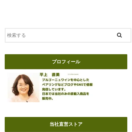
使
用
し
て
い
ま
す
が、
主
体
は
メ
プロフィール
ル
ロ
ー
で
あ
る
こ
と
が、
左
岸
と
の
当社直営ストア
大