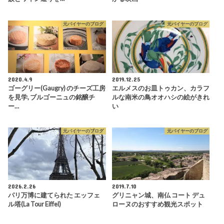
で
は
元バイヤーのブログ
元バイヤーのブログ
カ
ベ
ル
ネ
フ
ラ
ン
2020.4.9
2019.12.25
や
ゴーグリー(Gaugry) のチーズ工房
エルメスのお皿トゥカン、カラフ
カ
を見学, ブルゴーニュの銘醸チ
ルな南米の鳥オオハシの絵がきれ
ベ
ー…
い
ル
ネ
ソ
元バイヤーのブログ
元バイヤーのブログ
ー
ヴ
ィ
ニ
ヨ
ン
2026.2.26
2019.7.10
を
パリ万博に建てられた エッフェ
グリニャン城、南仏 コート デュ
補
助
ル塔(La Tour Eiffel)
ローヌのおすすめ観光スポット
的
に