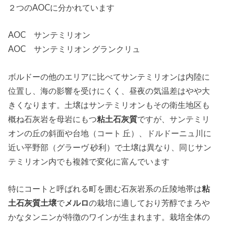
２つのAOCに分かれています
上に、建立...
AOC サンテミリオン
AOC サンテミリオン グランクリュ
ボルドーの他のエリアに比べてサンテミリオンは内陸に
位置し、海の影響を受けにくく、昼夜の気温差はやや大
きくなります。土壌はサンテミリオンもその衛生地区も
概ね石灰岩を母岩にもつ
粘土石灰質
ですが、サンテミリ
オンの丘の斜面や台地（コート 丘）、ドルドーニュ川に
近い平野部（グラーヴ 砂利）で土壌は異なり、同じサン
テミリオン内でも複雑で変化に富んでいます
特にコートと呼ばれる町を囲む石灰岩系の丘陵地帯は
粘
土石灰質土壌
で
メルロ
の栽培に適しており芳醇でまろや
かなタンニンが特徴のワインが生まれます。栽培全体の