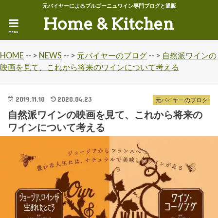
元バイヤーによるブルゴーニュワイン専門ブログと通販
Home & Kitchen
menu
HOME
-- >
NEWS
-- >
元バイヤーのブログ
-- >
自然派ワインの
映画を見て、これから将来のワインについて考える
2019.11.10
2020.04.23
元バイヤーのブログ
自然派ワインの映画を見て、これから将来の
ワインについて考える