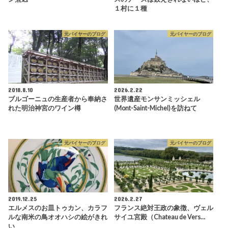
１村に１種
元バイヤーのブログ
元バイヤーのブログ
2018.8.10
2026.2.22
ブルゴーニュの生産者から奉納さ
世界遺産モンサンミッシェル
れた明治神宮のワイン樽
(Mont-Saint-Michel)を訪ねて
元バイヤーのブログ
元バイヤーのブログ
2019.12.25
2026.2.27
エルメスのお皿トゥカン、カラフ
フランス絶対王政の象徴、ヴェル
ルな南米の鳥オオハシの絵がきれ
サイユ宮殿（Chateau de Vers…
い