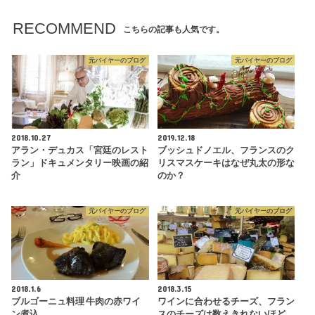
RECOMMEND
こちらの記事も人気です。
元バイヤーのブログ
元バイヤーのブログ
2018.10.27
2019.12.18
アラン・デュカス「宮廷のレスト
ブッシュドノエル、フランスのク
ラン」ドキュメンタリー映画の紹
リスマスケーキはなぜ丸太の形な
介
のか？
元バイヤーのブログ
元バイヤーのブログ
2018.1.6
2018.3.15
ブルゴーニュ料理 牛肉の赤ワイ
ワインに合わせるチーズ、フラン
ン煮込
スのチーズは数えきれないほど、