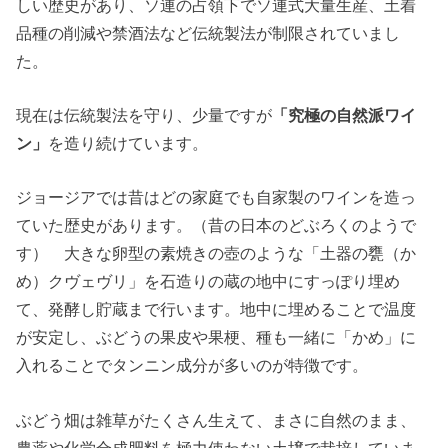
しい歴史があり、ソ連の占領下でソ連式大量生産、土着
品種の削減や禁酒法など伝統製法が制限されていまし
た。
現在は伝統製法を守り、少量ですが
「究極の自然派ワイ
ン」
を造り続けています。
ジョージアでは昔はどの家庭でも自家製のワインを造っ
ていた歴史があります。（昔の日本のどぶろくのようで
す） 大きな卵型の素焼きの壺のような「土器の甕（か
め）クヴェヴリ」を石造りの蔵の地中にすっぽり埋め
て、発酵し貯蔵まで行います。地中に埋めることで温度
が安定し、ぶどうの果皮や果梗、種も一緒に「かめ」に
入れることでタンニン成分が多いのが特徴です。
ぶどう畑は雑草がたくさん生えて、まさに自然のまま、
農薬や化学合成肥料を極力使わない土壌で栽培していま