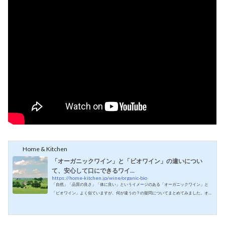
Home & Kitchen
「オーガニックワイン」と「ビオワイン」の違いについ
て、安心して口にできるワイ...
https://home-kitchen.jp/wine/organic-bio
「自然」「品質の良さ」「体に良い」というイメージのある「オーガニックワイン」と
「ビオワイン」よく似ていますが、何が違うの？の疑問についてまとめてみました。オ
ーガニックワイン、厳格な基準をクリアし認証を受けたものだけが表示可能化学物質を
使わずに有機栽培された、「オーガニックぶどう」から造られるワインのことです。オ
ーガニックワインのEUをはじめとする各国の規定に従って醸造し、公的な認証を取得し