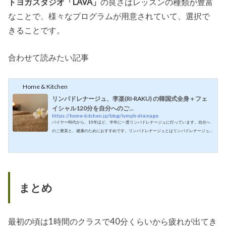
トヨガスタジオ「LAVA」
の良さはレッスンの種類が豊富
なことで、様々なプログラムが用意されていて、選択で
きることです。
合わせて読みたい記事
Home & Kitchen
リンパドレナージュ、李楽(RI-RAKU) の韓国式全身＋フェ
イシャル120分を自分へのご...
https://home-kitchen.jp/blog/lymph-drainage
バイヤー時代から、10年ほど、半年に一度リンパドレナージュに行っています。自分へ
のご褒美と、健康のためにおすすめです。リンパドレナージュとはリンパドレナージュ
とはフランス語で「リンパ（むくみの液）を皮下から排液、排出する」という意味で、
医者が考案し、フランスでは主に医療の現場で用いられています。リンパ液の循環と老
廃物の排泄を促し、全身の機能のバランスを整えることで免疫力、自己治癒力を高める
ことを目的とした施術方法です。リンパは、リンパ管とリンパ節から成り、リンパ節の
数は私たちの体に約800ヵ所以上...
まとめ
最初の頃は1時間のクラスで40分くらいから疲れが出てき