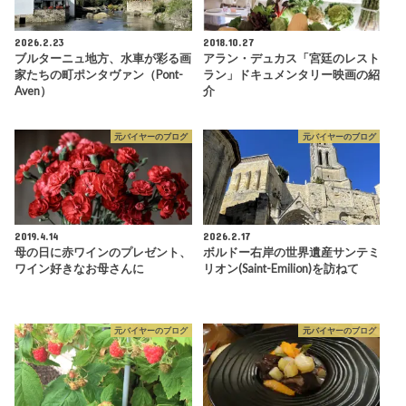
2026.2.23
2018.10.27
ブルターニュ地方、水車が彩る画
アラン・デュカス「宮廷のレスト
家たちの町ポンタヴァン（Pont-
ラン」ドキュメンタリー映画の紹
Aven）
介
元バイヤーのブログ
元バイヤーのブログ
2019.4.14
2026.2.17
母の日に赤ワインのプレゼント、
ボルドー右岸の世界遺産サンテミ
ワイン好きなお母さんに
リオン(Saint-Emilion)を訪ねて
元バイヤーのブログ
元バイヤーのブログ