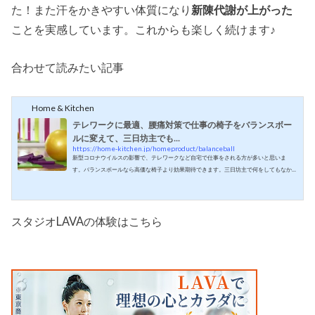
た！また汗をかきやすい体質になり
新陳代謝が上がった
ことを実感しています。これからも楽しく続けます♪
合わせて読みたい記事
Home & Kitchen
テレワークに最適、腰痛対策で仕事の椅子をバランスボー
ルに変えて、三日坊主でも...
https://home-kitchen.jp/homeproduct/balanceball
新型コロナウイルスの影響で、テレワークなど自宅で仕事をされる方が多いと思いま
す。バランスボールなら高価な椅子より効果期待できます。三日坊主で何をしてもなか
なか続かないのが悩みだったのですが、自然に習慣を身に着け「ながら」で腰痛を治す
方法をご紹介します。慢性的な腰痛対策として年始にバランスボールにチャレンジ以前
勤めていたAmazonではオフィスではフロアに数人はバランスボールを椅子代わりにして
いる人がいました。当時は多忙を理由にあまり興味関心がありませんでした。とにかく
スタジオLAVAの体験はこちら
余裕がなかったのと、バイヤー職...