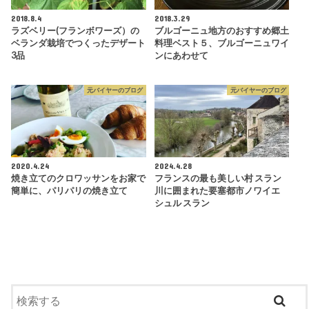
2018.8.4
2018.3.29
ラズベリー(フランボワーズ）の
ブルゴーニュ地方のおすすめ郷土
ベランダ栽培でつくったデザート
料理ベスト５、ブルゴーニュワイ
3品
ンにあわせて
元バイヤーのブログ
元バイヤーのブログ
2020.4.24
2024.4.28
焼き立てのクロワッサンをお家で
フランスの最も美しい村 スラン
簡単に、パリパリの焼き立て
川に囲まれた要塞都市ノワイエ
シュル スラン