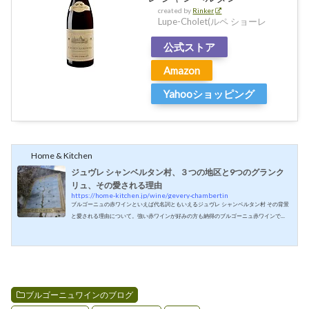
created by
Rinker
Lupe-Cholet(ルペ ショーレ
公式ストア
Amazon
Yahooショッピング
Home & Kitchen
ジュヴレ シャンベルタン村、３つの地区と9つのグランク
リュ、その愛される理由
https://home-kitchen.jp/wine/gevery-chambertin
ブルゴーニュの赤ワインといえば代名詞ともいえるジュヴレ シャンベルタン村 その背景
と愛される理由について。強い赤ワインが好みの方も納得のブルゴーニュ赤ワインで
す。グランクリュ 「シャンベルタン」（Chambertin) を有名にしたナポレオンナポレオン
が遠征の際に必ず持って行ったといわれる特級「シャンベルタン」は、ナポレオンが愛
飲したことで有名になり、シャンベルタンしか飲まなかったといわれるほどのお気に入
りでした。名前の由来は「ベルタン氏の畑」（champ Bertin)から来ています。「シャンベ
ルタン」はジュヴレ シャ...
ブルゴーニュワインのブログ