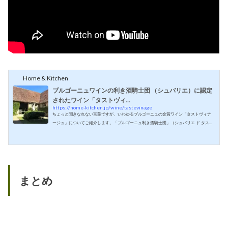
Home & Kitchen
ブルゴーニュワインの利き酒騎士団 （シュバリエ）に認定
されたワイン「タストヴィ...
https://home-kitchen.jp/wine/tastevinage
ちょっと聞きなれない言葉ですが、いわゆるブルゴーニュの金賞ワイン「タストヴィナ
ージュ」についてご紹介します。「ブルゴーニュ利き酒騎士団」（シュバリエ ド タスト
ヴァン）と試飲テストブルゴーニュには1934年に設立された「ブルゴーニュ利き酒騎士
団」（シュバリエ ド タストヴァン）という国際的に知られている大規模なワインソサエ
ティーがあり、年に２回優秀なブルゴーニュワインの認定を行っています。騎士団は主
にブルゴーニュワインの価値向上を目的に設立されました。250人以上のワイン鑑定人を
招集しブラインド(目隠し...
まとめ