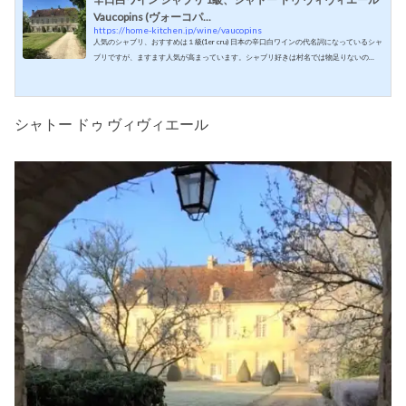
Vaucopins (ヴォーコパ...
https://home-kitchen.jp/wine/vaucopins
人気のシャブリ、おすすめは１級(1er cru) 日本の辛口白ワインの代名詞になっているシャ
ブリですが、ますます人気が高まっています。シャブリ好きは村名では物足りないの
か、最近は一級畑(1er cru)も人気が出てきました。Home & Kitchen Onlineに7月に入荷し
たばかりのシャブリ 1級、シャトー ドゥ ヴィヴィエール Vaucopins (ヴォーコパン）をご
紹介します。シャブリ、Vaucopins (ヴォーコパン）シャブリ地区はシャブリの真ん中を通
るスラン川を挟んで小さな谷となだらかな丘陵が広がります。このスラン川の東側の方
シャトー ドゥ ヴィヴィエール
が日当た...