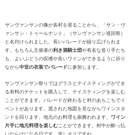
サンヴァンサンの像が各村を巡ることから、「サン・ヴ
ァンサン・トゥールナント」（サンヴァンサン巡回祭）
と名付けられました。長いパレードが繰り広げられま
す。もちろん主催者の
利き酒騎士団
や有名な造り手たち
も、よいぶどうの収穫や良いワインができるように祈り
ながら
中世の衣装でパレード
に参加します。
サンヴァンサン祭りではグラスとテイスティングができ
る有料のチケットを購入して、テイスティングを楽しむ
ことができます。パレードが終わると村のあちこちでイ
ベントがあります。渡された地図を見ながらワインスタ
ンドを回ります。地元のお料理も振舞われます。
ワイン
片手に地元料理を楽しむ
ことができます。村中が酔っ払
いだらけになる日です。楽しそうですね。