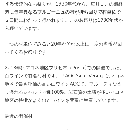
する
伝統的なお祭りが、1930年代から、毎月１月の最終
週に毎年
異なるブルゴーニュの村が持ち回りで村単位
で
２日間にわたって行われます。このお祭りは1930年代か
ら続いています。
一つの村単位でみると20年かそれ以上に一度お当番が回
ってくるお祭りです。
2018年はマコネ地区プリセ村（Prisse)での開催でした。
白ワインで有名な村です。「AOC Saint-Veran」はマコネ
地区で最も評価の高い白ワインAOCで、フルーティな香
り溢れるシャルドネ種100%。岩石質の土壌が多いマコネ
地区の特徴がよく出たワインを豊富に生産しています。
最近の開催村