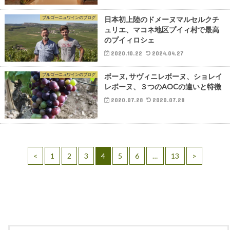
ブルゴーニュワインのブログ
日本初上陸のドメーヌマルセルクチ
ュリエ、マコネ地区プイィ村で最高
のプイィロシェ
2020.10.22
2024.04.27
ブルゴーニュワインのブログ
ボーヌ, サヴィニレボーヌ、ショレイ
レボーヌ、３つのAOCの違いと特徴
2020.07.28
2020.07.28
<
1
2
3
4
5
6
…
13
>