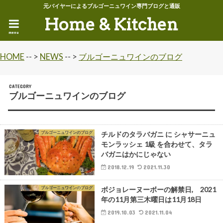
元バイヤーによるブルゴーニュワイン専門ブログと通販
Home & Kitchen
menu
HOME
-- >
NEWS
-- >
ブルゴーニュワインのブログ
CATEGORY
ブルゴーニュワインのブログ
ブルゴーニュワインのブログ
チルドのタラバガニ に シャサーニュ
モンラッシェ 1級 を合わせて、タラ
バガニはかにじゃない
2018.12.19
2021.11.30
ブルゴーニュワインのブログ
ボジョレーヌーボーの解禁日, 2021
年の11月第三木曜日は11月18日
2019.10.03
2021.11.04